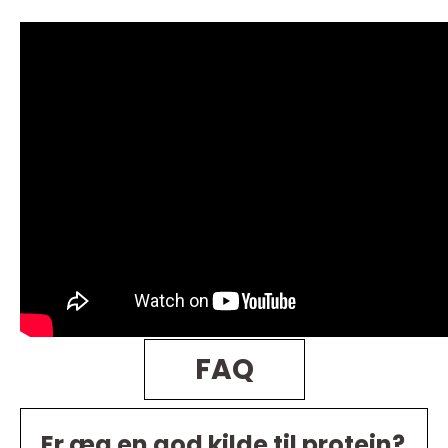
FAQ
Er æg en god kilde til protein?