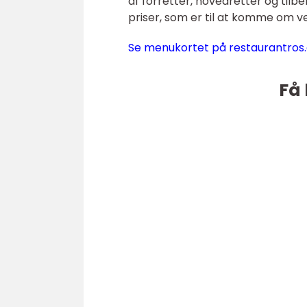
af forretter, hovedretter og tilbeh
priser, som er til at komme om v
Se menukortet på restaurantros
Få 