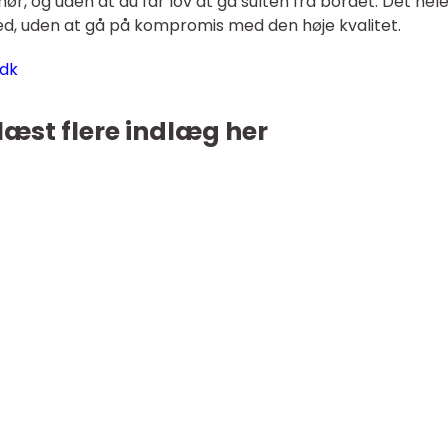
ør, og uden at du får lov at gå sulten fra bordet. Det hele 
ed, uden at gå på kompromis med den høje kvalitet.
.dk
læst flere indlæg her