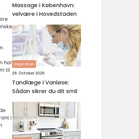
Massage i København:
velvære i Hovedstaden
gøre
ganske
om
n har
inspiration
m til
29. October 2025
Tandlæge i Vanløse:
Sådan sikrer du dit smil
nde
ant i
n