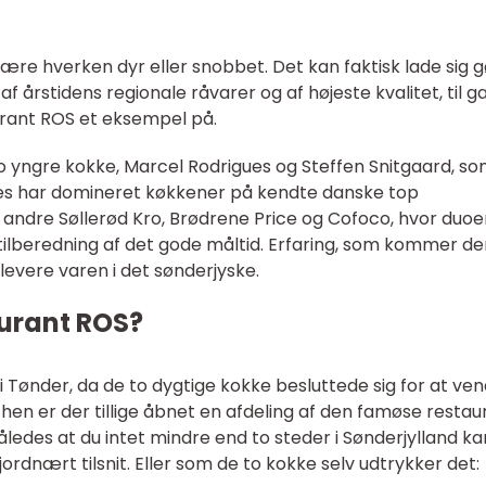
ære hverken dyr eller snobbet. Det kan faktisk lade sig 
 af årstidens regionale råvarer og af højeste kvalitet, til 
aurant ROS et eksempel på.
o yngre kokke, Marcel Rodrigues og Steffen Snitgaard, s
es har domineret køkkener på kendte danske top
t andre Søllerød Kro, Brødrene Price og Cofoco, hvor duoe
tilberedning af det gode måltid. Erfaring, som kommer de
levere varen i det sønderjyske.
aurant ROS?
 Tønder, da de to dygtige kokke besluttede sig for at ve
 hen er der tillige åbnet en afdeling af den famøse restaur
ledes at du intet mindre end to steder i Sønderjylland ka
rdnært tilsnit. Eller som de to kokke selv udtrykker det: