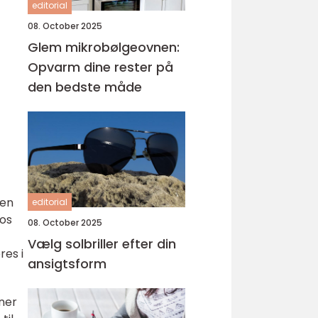
editorial
08. October 2025
Glem mikrobølgeovnen:
Opvarm dine rester på
den bedste måde
Men
editorial
Hos
08. October 2025
Vælg solbriller efter din
res i
ansigtsform
ner