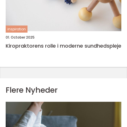
inspiration
01. October 2025
Kiropraktorens rolle i moderne sundhedspleje
Flere Nyheder