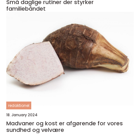
Små daglige rutiner der styrker
familiebåndet
redaktionel
18. January 2024
Madvaner og kost er afgørende for vores
sundhed og velvære