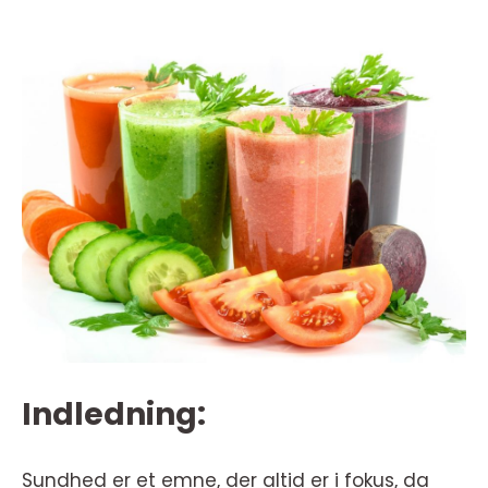
Indledning:
Sundhed er et emne, der altid er i fokus, da