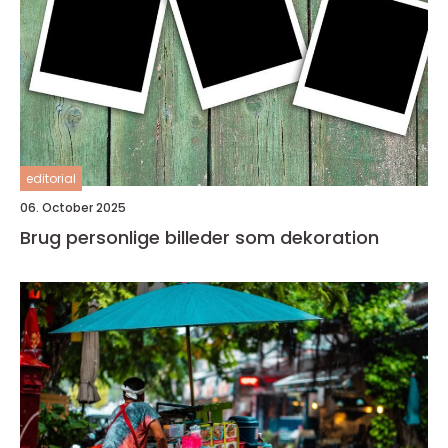
editorial
06. October 2025
Brug personlige billeder som dekoration