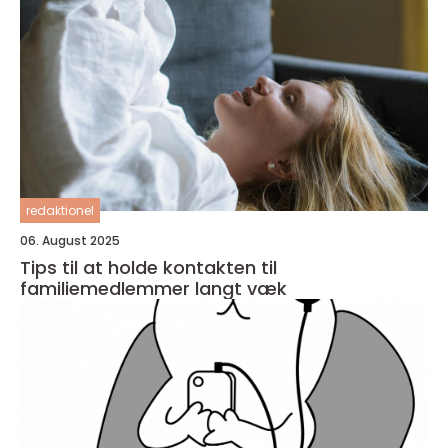
redaktionel
06. August 2025
Tips til at holde kontakten til
familiemedlemmer langt væk