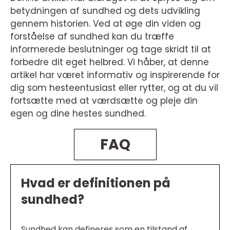
betydningen af sundhed og dets udvikling
gennem historien. Ved at øge din viden og
forståelse af sundhed kan du træffe
informerede beslutninger og tage skridt til at
forbedre dit eget helbred. Vi håber, at denne
artikel har været informativ og inspirerende for
dig som hesteentusiast eller rytter, og at du vil
fortsætte med at værdsætte og pleje din
egen og dine hestes sundhed.
FAQ
Hvad er definitionen på
sundhed?
Sundhed kan defineres som en tilstand af