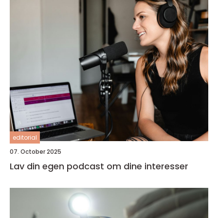
editorial
07. October 2025
Lav din egen podcast om dine interesser