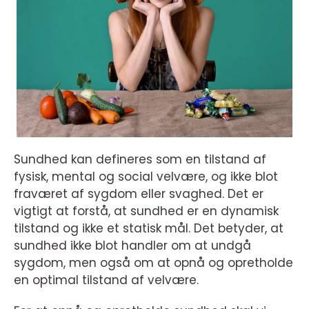
Sundhed kan defineres som en tilstand af
fysisk, mental og social velvære, og ikke blot
fraværet af sygdom eller svaghed. Det er
vigtigt at forstå, at sundhed er en dynamisk
tilstand og ikke et statisk mål. Det betyder, at
sundhed ikke blot handler om at undgå
sygdom, men også om at opnå og opretholde
en optimal tilstand af velvære.