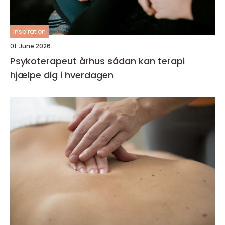
inspiration
01. June 2026
Psykoterapeut århus sådan kan terapi
hjælpe dig i hverdagen