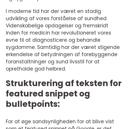
I moderne tid har der været en stadig
udvikling af vores forståelse af sundhed.
Videnskabelige opdagelser og fremskridt
inden for medicin har revolutioneret vores
evne til at diagnosticere og behandle
sygdomme. Samtidig har der været stigende
erkendelse af betydningen af forebyggende
foranstaltninger og sund livsstil for at
opretholde god helbred.
Strukturering af teksten for
featured snippet og
bulletpoints:
For at øge sandsynligheden for at blive vist
som et featured snippet på Google, er det