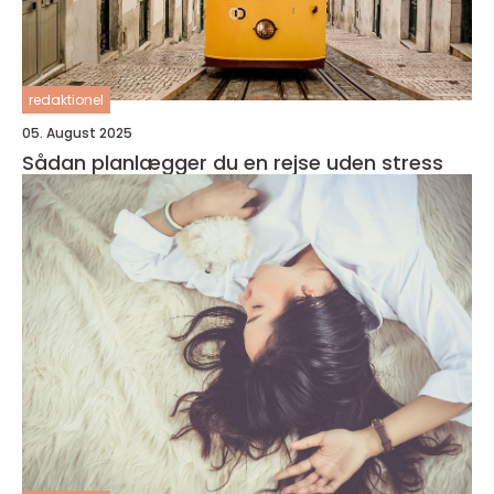
redaktionel
05. August 2025
Sådan planlægger du en rejse uden stress