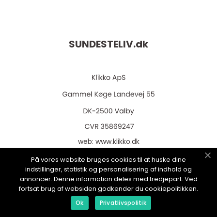
SUNDESTELIV.
dk
web:
www.klikko.dk
På vores website bruges cookies til at huske dine
indstillinger, statistik og personalisering af indhold og
annoncer. Denne information deles med tredjepart. Ved
Menu
fortsat brug af websiden godkender du cookiepolitikken.
Ok
Privatlivspolitik