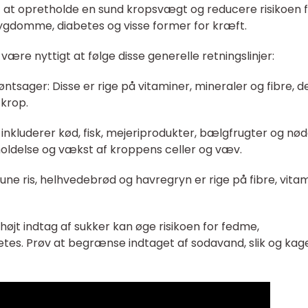
af at opretholde en sund kropsvægt og reducere risikoen 
gdomme, diabetes og visse former for kræft.
ære nyttigt at følge disse generelle retningslinjer:
røntsager: Disse er rige på vitaminer, mineraler og fibre, d
 krop.
in inkluderer kød, fisk, mejeriprodukter, bælgfrugter og nød
holdelse og vækst af kroppens celler og væv.
ne ris, helhvedebrød og havregryn er rige på fibre, vita
højt indtag af sukker kan øge risikoen for fedme,
es. Prøv at begrænse indtaget af sodavand, slik og kage