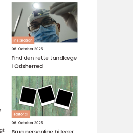
inspiration
06. October 2025
Find den rette tandlæge
i Odsherred
e
editorial
06. October 2025
igt
Brug personlige billeder