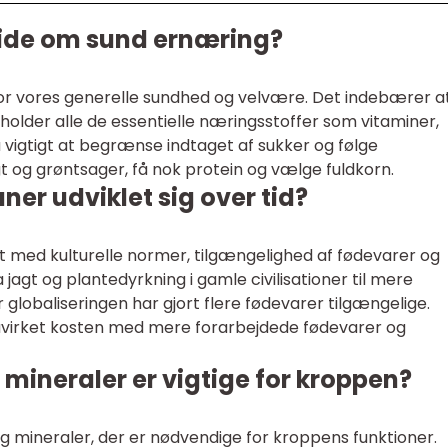
 vide om sund ernæring?
or vores generelle sundhed og velvære. Det indebærer a
eholder alle de essentielle næringsstoffer som vitaminer,
å vigtigt at begrænse indtaget af sukker og følge
gt og grøntsager, få nok protein og vælge fuldkorn.
er udviklet sig over tid?
akt med kulturelle normer, tilgængelighed af fødevarer og
jagt og plantedyrkning i gamle civilisationer til mere
 globaliseringen har gjort flere fødevarer tilgængelige.
påvirket kosten med mere forarbejdede fødevarer og
 mineraler er vigtige for kroppen?
 og mineraler, der er nødvendige for kroppens funktioner.