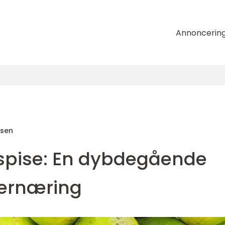
Annoncerin
nsen
 spise: En dybdegående
 ernæring