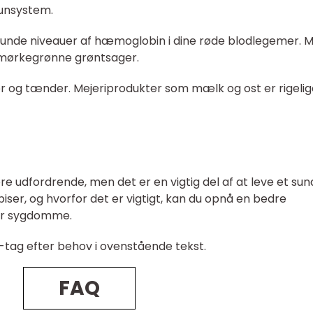
munsystem.
e sunde niveauer af hæmoglobin i dine røde blodlegemer. 
g mørkegrønne grøntsager.
ler og tænder. Mejeriprodukter som mælk og ost er rigeli
e udfordrende, men det er en vigtig del af at leve et sun
spiser, og hvorfor det er vigtigt, kan du opnå en bedre
 for sygdomme.
-tag efter behov i ovenstående tekst.
FAQ