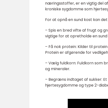
næringsstoffer, er en vigtig del 
kroniske sygdomme som hjertesy
For at opnå en sund kost kan det v
– Spis en bred vifte af frugt og g
vigtige for at opretholde en sund
– Få nok protein: Kilder til prote
Protein er afgørende for vedlige
– Vælg fuldkorn: Fuldkorn som bru
og mineraler.
– Begræns indtaget af sukker: Et 
hjertesygdomme og type 2-diabet