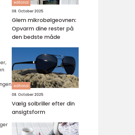
editorial
08. October 2025
Glem mikrobølgeovnen:
Opvarm dine rester på
den bedste måde
er,
en
ingen
editorial
08. October 2025
Vælg solbriller efter din
ansigtsform
øger