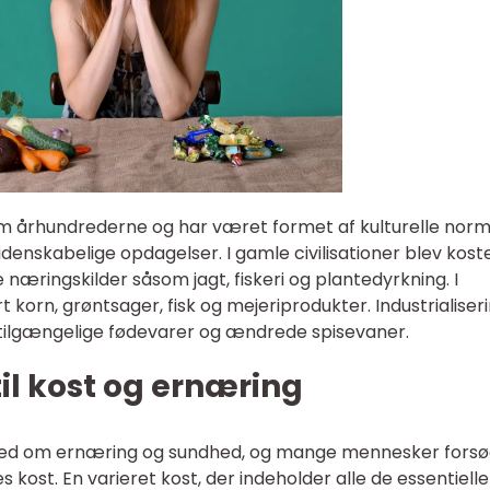
em århundrederne og har været formet af kulturelle norm
denskabelige opdagelser. I gamle civilisationer blev kost
æringskilder såsom jagt, fiskeri og plantedyrkning. I
 korn, grøntsager, fisk og mejeriprodukter. Industrialiser
e tilgængelige fødevarer og ændrede spisevaner.
il kost og ernæring
sthed om ernæring og sundhed, og mange mennesker fors
s kost. En varieret kost, der indeholder alle de essentielle