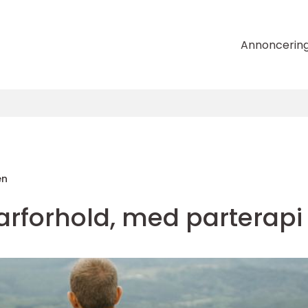
Annoncerin
en
 parforhold, med parterapi