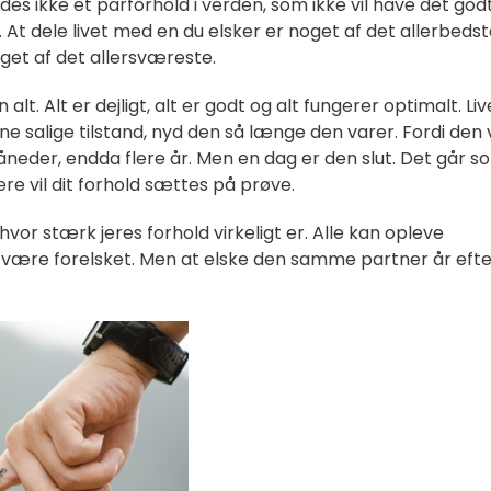
des ikke et parforhold i verden, som ikke vil have det god
t. At dele livet med en du elsker er noget af det allerbeds
get af det allersværeste.
alt. Alt er dejligt, alt er godt og alt fungerer optimalt. Liv
nne salige tilstand, nyd den så længe den varer. Fordi den
måneder, endda flere år. Men en dag er den slut. Det går s
ere vil dit forhold sættes på prøve.
 hvor stærk jeres forhold virkeligt er. Alle kan opleve
t være forelsket. Men at elske den samme partner år efte