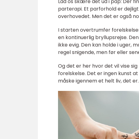
Lad os skære det ud i pap: Der fin
parterapi. Et parforhold er dejlig
overhovedet. Men det er også no
I starten overtrumfer forelskelsen 
en kontinuerlig bryllupsrejse. De
ikke evig. Den kan holde i uger, 
regel snigende, men før eller sen
Og det er her hvor det vil vise sig
forelskelse. Det er ingen kunst a
måske igennem et helt liv, det er.