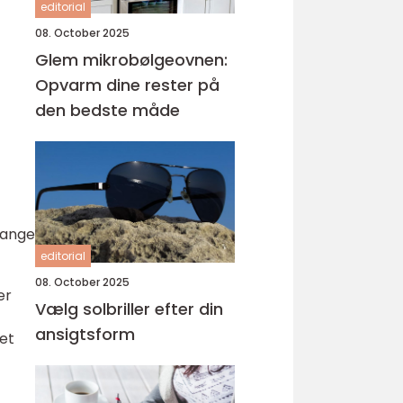
editorial
08. October 2025
Glem mikrobølgeovnen:
Opvarm dine rester på
den bedste måde
 gange
editorial
08. October 2025
er
Vælg solbriller efter din
ansigtsform
get