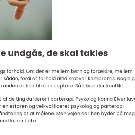
ke undgås, de skal takles
slags forhold. Om det er mellem børn og forældre, mellem
 er sådan, fordi et forhold altid kræver kompromis. Nogle
nden er klar til at acceptere. Så bliver der konflikt.
 af de ting du lærer i parterapi. Psykolog Karina Elver lav
er en erfaren og velkvalificeret psykolog og parterapi
kthåndtering et af målene. Men vejen der hen byder på me
nd lærer I bl.a.