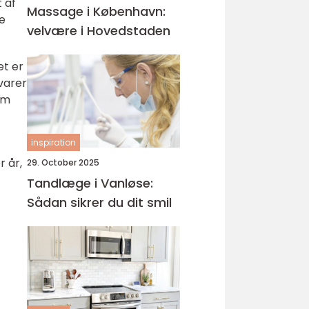
t af
Massage i København:
te
velvære i Hovedstaden
et er
 varer
om
inspiration
r år,
29. October 2025
Tandlæge i Vanløse:
Sådan sikrer du dit smil