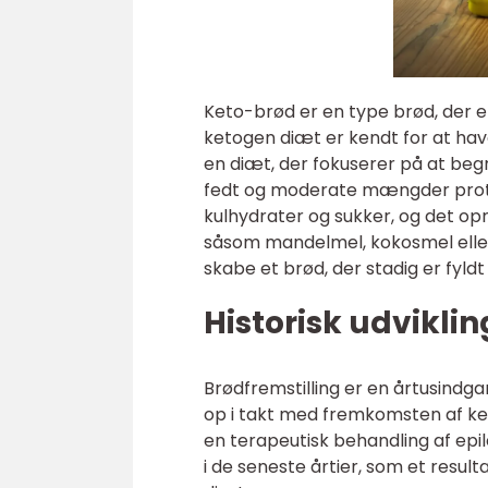
Keto-brød er en type brød, der er
ketogen diæt er kendt for at hav
en diæt, der fokuserer på at begr
fedt og moderate mængder protei
kulhydrater og sukker, og det op
såsom mandelmel, kokosmel eller
skabe et brød, der stadig er fyld
Historisk udvikli
Brødfremstilling er en årtusind
op i takt med fremkomsten af k
en terapeutisk behandling af epil
i de seneste årtier, som et result