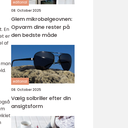
editorial
08. October 2025
Glem mikrobølgeovnen:
Opvarm dine rester på
t. En
den bedste måde
et er
l af
n man
ld.
editorial
08. October 2025
Vælg solbriller efter din
 også
ansigtsform
som
iklet
n