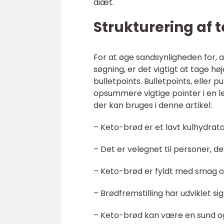
diæt.
Strukturering af 
For at øge sandsynligheden for, 
søgning, er det vigtigt at tage hø
bulletpoints. Bulletpoints, eller 
opsummere vigtige pointer i en le
der kan bruges i denne artikel:
– Keto-brød er et lavt kulhydratal
– Det er velegnet til personer, d
– Keto-brød er fyldt med smag o
– Brødfremstilling har udviklet s
– Keto-brød kan være en sund o