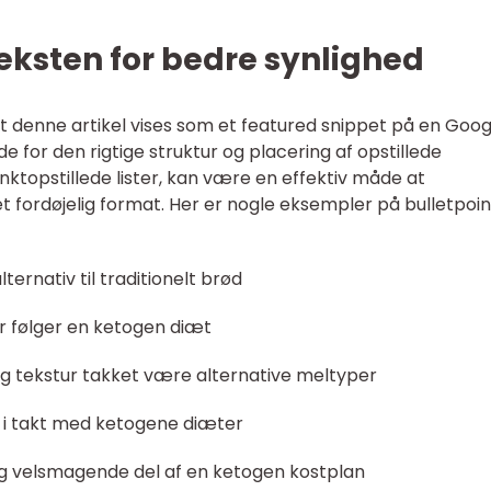
teksten for bedre synlighed
at denne artikel vises som et featured snippet på en Goo
jde for den rigtige struktur og placering af opstillede
punktopstillede lister, kan være en effektiv måde at
t fordøjelig format. Her er nogle eksempler på bulletpoin
ternativ til traditionelt brød
er følger en ketogen diæt
g tekstur takket være alternative meltyper
ig i takt med ketogene diæter
g velsmagende del af en ketogen kostplan