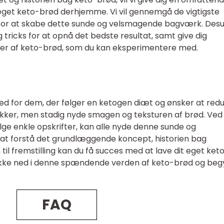
t eget keto-brød derhjemme. Vi vil gennemgå de vigtigste
s for at skabe dette sunde og velsmagende bagværk. Des
og tricks for at opnå det bedste resultat, samt give dig
ioner af keto-brød, som du kan eksperimentere med.
d for dem, der følger en ketogen diæt og ønsker at red
ukker, men stadig nyde smagen og teksturen af brød. Ved
lge enkle opskrifter, kan alle nyde denne sunde og
at forstå det grundlæggende koncept, historien bag
til fremstilling kan du få succes med at lave dit eget ket
ykke ned i denne spændende verden af keto-brød og be
FAQ