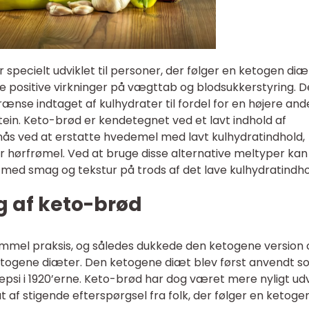
 specielt udviklet til personer, der følger en ketogen diæ
e positive virkninger på vægttab og blodsukkerstyring. D
ænse indtaget af kulhydrater til fordel for en højere ande
n. Keto-brød er kendetegnet ved et lavt indhold af
nås ved at erstatte hvedemel med lavt kulhydratindhold,
 hørfrømel. Ved at bruge disse alternative meltyper ka
t med smag og tekstur på trods af det lave kulhydratindho
ng af keto-brød
gammel praksis, og således dukkede den ketogene version
etogene diæter. Den ketogene diæt blev først anvendt 
epsi i 1920’erne. Keto-brød har dog været mere nyligt udv
at af stigende efterspørgsel fra folk, der følger en ketoge