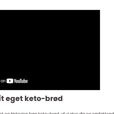
dit eget keto-brød
t og historien bag keto-brød, vil vi give dig en omfatten