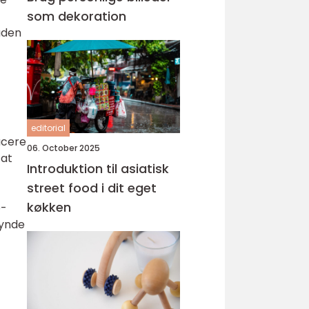
som dekoration
uden
editorial
ucere
06. October 2025
 at
Introduktion til asiatisk
street food i dit eget
køkken
o-
gynde