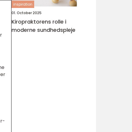
inspiration
01. October 2025
Kiropraktorens rolle i
moderne sundhedspleje
r
ne
 er
or-