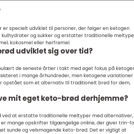
?
er specielt udviklet til personer, der følger en ketogen
f kulhydrater og sukker og erstatter traditionelle meltype
el, kokosmel eller hørfrømel.
ød udviklet sig over tid?
lært de seneste årtier i takt med øget fokus på ketoge
eksisteret i mange århundreder, men ketogene variationer
 opstået som et alternativ til traditionelt brød for dem,
ave mit eget keto-brød derhjemme?
 ved at erstatte traditionelle meltyper med alternativer,
 er mange opskrifter tilgængelige online, der giver trin-f
 eget sunde og velsmagende keto-brød. Det er vigtigt at