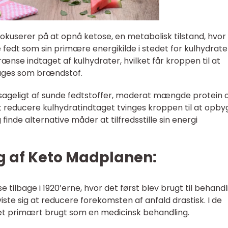
fokuserer på at opnå ketose, en metabolisk tilstand, hvor
edt som sin primære energikilde i stedet for kulhydrate
nse indtaget af kulhydrater, hvilket får kroppen til at
ruges som brændstof.
ageligt af sunde fedtstoffer, moderat mængde protein 
 reducere kulhydratindtaget tvinges kroppen til at opb
nde alternative måder at tilfredsstille sin energi
ng af Keto Madplanen:
 tilbage i 1920’erne, hvor det først blev brugt til behandl
iste sig at reducere forekomsten af anfald drastisk. I de
iæt primært brugt som en medicinsk behandling.