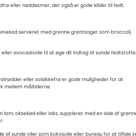
afrø eller nøddesmør, der også er gode kilder til fedt.
r svinekød serveret med grønne grøntsager som broccoli,
e eller avocadoolie til at øge dit indtag af sunde fedtstoffe
alnødder eller solsikkefrø er gode muligheder for at
ack mellem måltiderne.
m lam, oksekød eller laks, suppleret med en side af grønn
r.
e af sunde olier som kokosolie eller bureau for at tilføje