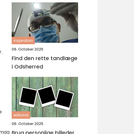
inspiration
06. October 2025
r.
Find den rette tandlæge
i Odsherred
e
editorial
06. October 2025
 smag
Brug personlige billeder