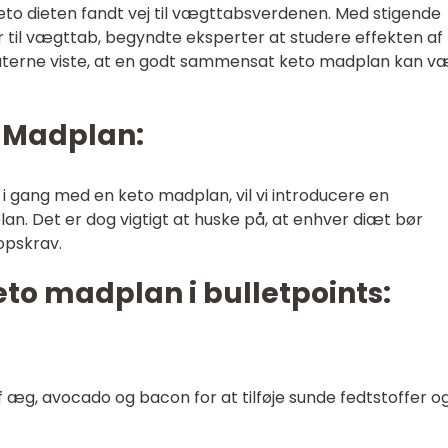
 keto dieten fandt vej til vægttabsverdenen. Med stigende
r til vægttab, begyndte eksperter at studere effekten af
aterne viste, at en godt sammensat keto madplan kan v
o Madplan:
 gang med en keto madplan, vil vi introducere en
an. Det er dog vigtigt at huske på, at enhver diæt bør
ropskrav.
eto madplan i bulletpoints:
f æg, avocado og bacon for at tilføje sunde fedtstoffer o