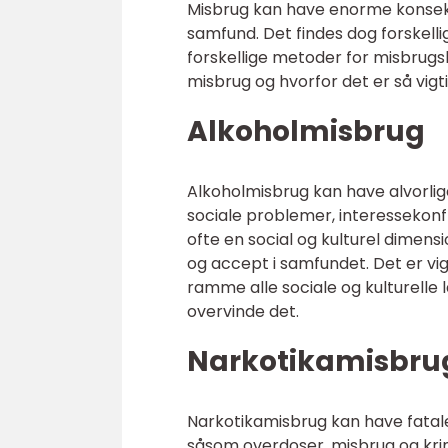
Misbrug kan have enorme konsekv
samfund. Det findes dog forskell
forskellige metoder for misbrugs
misbrug og hvorfor det er så vigt
Alkoholmisbrug
Alkoholmisbrug kan have alvorlig
sociale problemer, interessekon
ofte en social og kulturel dimensi
og accept i samfundet. Det er vi
ramme alle sociale og kulturelle l
overvinde det.
Narkotikamisbru
Narkotikamisbrug kan have fata
såsom overdoser, misbrug og krim