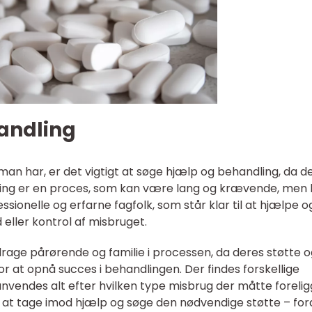
andling
an har, er det vigtigt at søge hjælp og behandling, da de
ling er en proces, som kan være lang og krævende, men 
sionelle og erfarne fagfolk, som står klar til at hjælpe o
eller kontrol af misbruget.
drage pårørende og familie i processen, da deres støtte 
r at opnå succes i behandlingen. Der findes forskellige
nvendes alt efter hvilken type misbrug der måtte forelig
l at tage imod hjælp og søge den nødvendige støtte – for