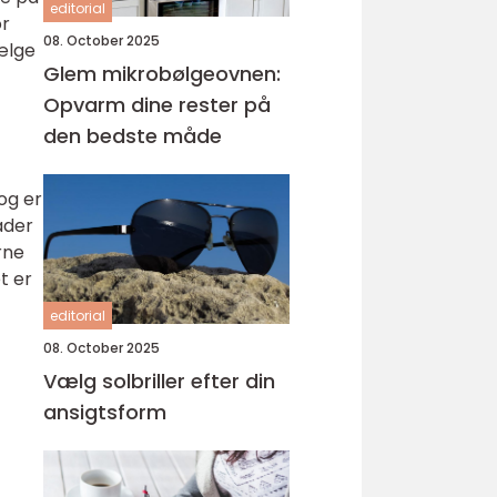
editorial
or
08. October 2025
vælge
Glem mikrobølgeovnen:
Opvarm dine rester på
den bedste måde
og er
ader
rne
t er
editorial
08. October 2025
Vælg solbriller efter din
ansigtsform