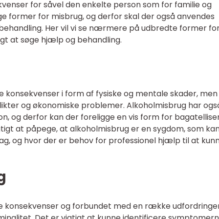
enser for såvel den enkelte person som for familie og
ige former for misbrug, og derfor skal der også anvendes
behandling. Her vil vi se nærmere på udbredte former fo
igt at søge hjælp og behandling.
e konsekvenser i form af fysiske og mentale skader, men
flikter og økonomiske problemer. Alkoholmisbrug har ogs
on, og derfor kan der foreligge en vis form for bagatellise
gtigt at påpege, at alkoholmisbrug er en sygdom, som ka
ag, og hvor der er behov for professionel hjælp til at kun
g
le konsekvenser og forbundet med en række udfordringe
inalitet. Det er vigtigt at kunne identificere symptomer