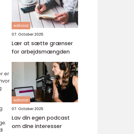
editorial
07. October 2025
Lær at sætte grænser
for arbejdsmængden
r er
hvor
g
editorial
og
07. October 2025
Lav din egen podcast
ge.
om dine interesser
di