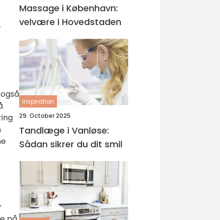
Massage i København:
velvære i Hovedstaden
r
 også
inspiration
å
29. October 2025
ring
n
Tandlæge i Vanløse:
ne
Sådan sikrer du dit smil
r
ne på