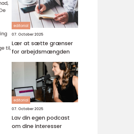
mad,
 De
editorial
ring
07. October 2025
Lær at sætte grænser
 til,
for arbejdsmængden
editorial
07. October 2025
Lav din egen podcast
om dine interesser