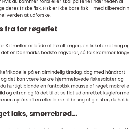
d? Hvis du kommer forbi eller skal på ferie i nærheden af
deres friske fisk. Fisk er ikke bare fisk – med tilberedni
hel verden at udforske.
 fra for røgeriet
Klitmøller er både et lokalt røgeri, en fiskeforretning o
t det er Danmarks bedste røgvarer, så folk kommer langv
kefrikadelle på en almindelig tirsdag, dog med håndrørt
 og det kan være lækre hjemmelavede fiskesalater og
n du hurtigt blande en fantastisk mousse af røget makrel e
ld og citron og få det til at se flot ud anrettet kugleform
kenen nytårsaften eller bare til besøg af gæster, du holde
et laks, smørrebrød…