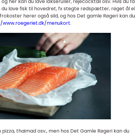
et, og her kan du lave lakseruller, rejecocktail osv. Hvis du få
 du lave fisk til hovedret, fx stegte rødspætter, røget ål el
efrokoster hører også sild, og hos Det gamle Røgeri kan du
//www.roegeriet.dk/menukort
.
izza, thaimad osv., men hos Det Gamle Røgeri kan du