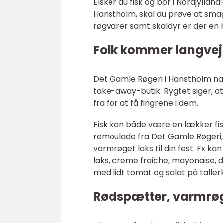
Elsker du fisk og bor i Nordjyllan
Hanstholm, skal du prøve at smage 
røgvarer samt skaldyr er der en 
Folk kommer langvejs
Det Gamle Røgeri i Hanstholm nær 
take-away-butik. Rygtet siger, a
fra for at få fingrene i dem.
Fisk kan både være en lækker fis
remoulade fra Det Gamle Røgeri,
varmrøget laks til din fest. Fx ka
laks, creme fraiche, mayonaise, di
med lidt tomat og salat på taller
Rødspætter, varmrøg