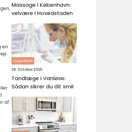
Massage i København:
ngen,
velvære i Hovedstaden
g en
ejs
inspiration
29. October 2025
Tandlæge i Vanløse:
Sådan sikrer du dit smil
ller
et
r af.