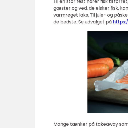
Til en stor fest hører fisk til forr
gæster og ved, de elsker fisk, kan
varmrøget laks. Til jule- og påsk
de bedste. Se udvalget på
https:
Mange tænker på takeaway som p