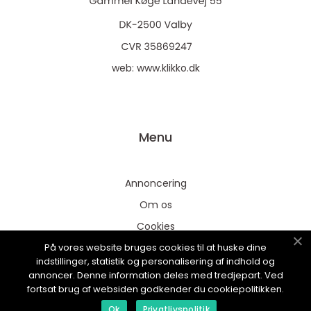
web:
www.klikko.dk
Menu
Annoncering
Om os
Cookies
På vores website bruges cookies til at huske dine
Kontakt os
indstillinger, statistik og personalisering af indhold og
Sitemap
annoncer. Denne information deles med tredjepart. Ved
fortsat brug af websiden godkender du cookiepolitikken.
Ok
Privatlivspolitik