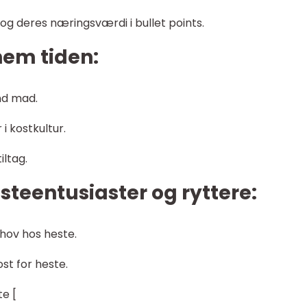
g deres næringsværdi i bullet points.
em tiden:
nd mad.
i kostkultur.
ltag.
steentusiaster og ryttere:
ov hos heste.
ost for heste.
te [