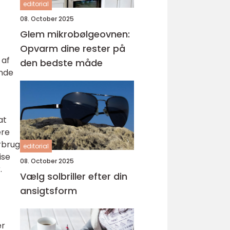
editorial
08. October 2025
Glem mikrobølgeovnen:
Opvarm dine rester på
 af
den bedste måde
unde
at
ere
rbrug
editorial
ise
08. October 2025
.
Vælg solbriller efter din
ansigtsform
er