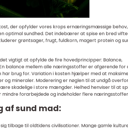
kost, der opfylder vores krops ernæringsmæssige behov,
 en optimal sundhed. Det indebærer at spise en bred vifte
nkluderer grøntsager, frugt, fuldkorn, magert protein og s
r det vigtigt at opfylde de fire hovedprincipper: Balance,
 En balance mellem alle næringsstoffer er afgørende for 
en har brug for. Variation i kosten hjælper med at maksim
er og mineraler. Moderering er nøglen til at undgå overfo
ære skadelige i store mængder. Helhed henviser til at sp
er mindre forarbejdede og indeholder flere næringsstoffer
ng af sund mad:
g tilbage til oldtidens civilisationer. Mange gamle kultur