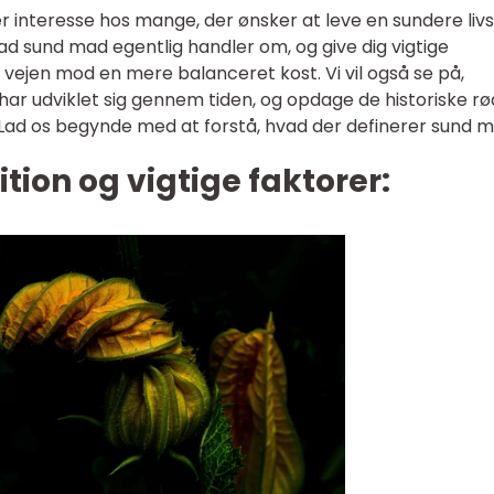
nteresse hos mange, der ønsker at leve en sundere livsst
hvad sund mad egentlig handler om, og give dig vigtige
å vejen mod en mere balanceret kost. Vi vil også se på,
r udviklet sig gennem tiden, og opdage de historiske rø
Lad os begynde med at forstå, hvad der definerer sund m
tion og vigtige faktorer: