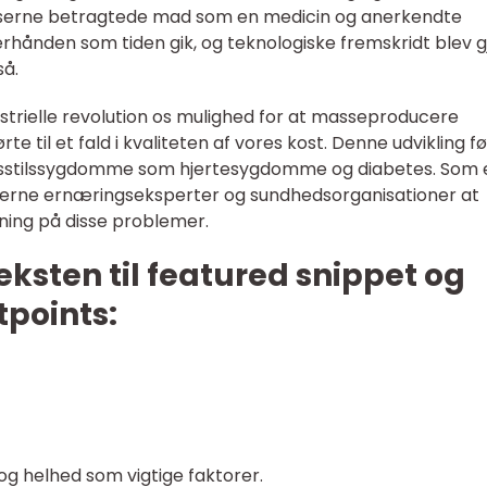
serne betragtede mad som en medicin og anerkendte
terhånden som tiden gik, og teknologiske fremskridt blev gj
så.
ustrielle revolution os mulighed for at masseproducere
te til et fald i kvaliteten af vores kost. Denne udvikling f
 livsstilssygdomme som hjertesygdomme og diabetes. Som 
erne ernæringseksperter og sundhedsorganisationer at
ing på disse problemer.
eksten til featured snippet og
tpoints:
og helhed som vigtige faktorer.