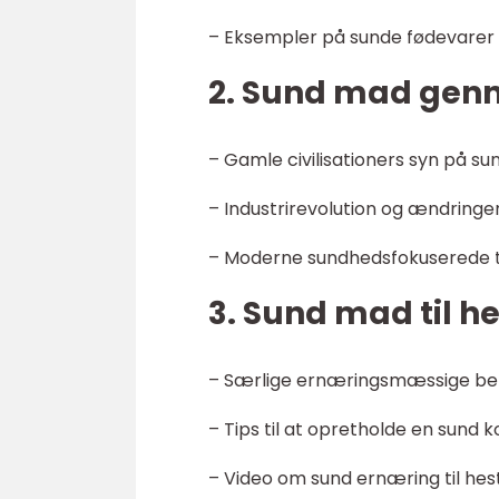
– Eksempler på sunde fødevarer o
2. Sund mad genn
– Gamle civilisationers syn på su
– Industrirevolution og ændringer 
– Moderne sundhedsfokuserede ti
3. Sund mad til he
– Særlige ernæringsmæssige beh
– Tips til at opretholde en sund k
– Video om sund ernæring til hes