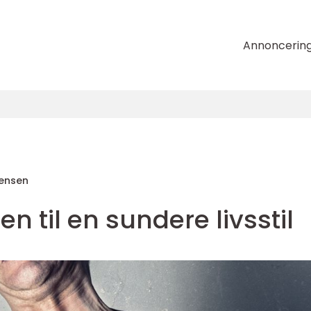
Annoncerin
tensen
n til en sundere livsstil