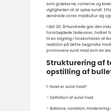
som grækerne, romerne og kine
vigtigheden af at spise sundt. Ef
ændrede vores madkultur sig og
I det 20. århundrede gav den ind
forarbejdede fødevarer, hvilket før
til en stigning i forekomsten af
reaktion på dette begyndte mod
promovere sund mad som en løsn
Strukturering af t
opstilling af bulle
1. Hvad er sund mad?
– Definition af sund mad.
– Balance, variation, moderering 