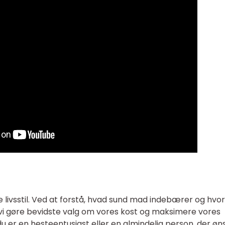
e livsstil. Ved at forstå, hvad sund mad indebærer og hvo
an vi gøre bevidste valg om vores kost og maksimere vores
 er en hesteentusiast eller en almindelig person, der øn