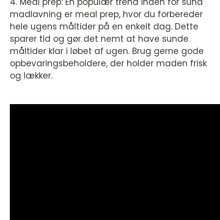
4. Meal prep: En populær trend inden for sund
madlavning er meal prep, hvor du forbereder
hele ugens måltider på en enkelt dag. Dette
sparer tid og gør det nemt at have sunde
måltider klar i løbet af ugen. Brug gerne gode
opbevaringsbeholdere, der holder maden frisk
og lækker.