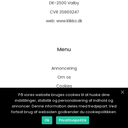
web:
www.klikko.dk
Menu
Annoncering
Om os
Cookies
På vores website bruges cookies til at huske dine
Kontakt os
indstillinger, statistik og personalisering af indhold og
Sitemap
annoncer. Denne information deles med tredjepart. Ved
fortsat brug af websiden godkender du cookiepolitikken.
Ok
Privatlivspolitik