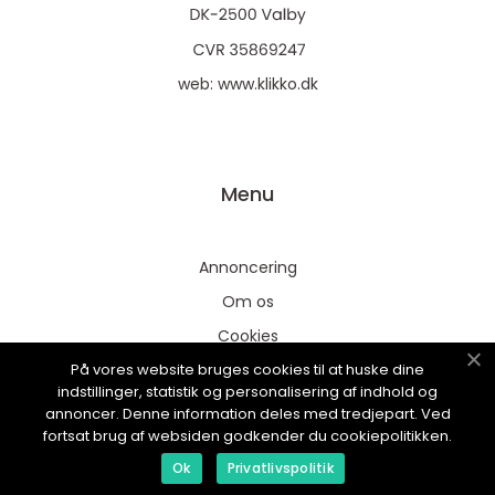
web:
www.klikko.dk
Menu
Annoncering
Om os
Cookies
På vores website bruges cookies til at huske dine
Kontakt os
indstillinger, statistik og personalisering af indhold og
Sitemap
annoncer. Denne information deles med tredjepart. Ved
fortsat brug af websiden godkender du cookiepolitikken.
Ok
Privatlivspolitik