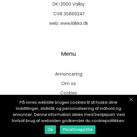
web:
www.klikko.dk
Menu
Annoncering
Om os
Cookies
På vores website bruges cookies til at huske dine
Kontakt os
indstillinger, statistik og personalisering af indhold og
Sitemap
annoncer. Denne information deles med tredjepart. Ved
fortsat brug af websiden godkender du cookiepolitikken.
Ok
Privatlivspolitik