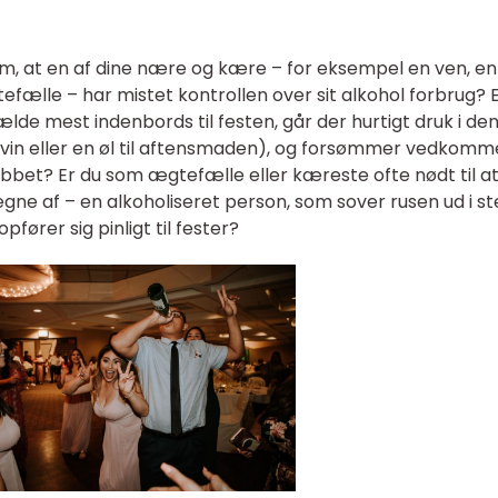
m, at en af dine nære og kære – for eksempel en ven, e
tefælle – har mistet kontrollen over sit alkohol forbrug? 
ælde mest indenbords til festen, går der hurtigt druk i de
s vin eller en øl til aftensmaden), og forsømmer vedkom
 jobbet? Er du som ægtefælle eller kæreste ofte nødt til a
ne af – en alkoholiseret person, som sover rusen ud i s
pfører sig pinligt til fester?