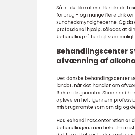
Så er du ikke alene. Hundrede tus
forbrug – og mange flere drikker
sundhedsmyndighederne. Og da et 
professionel hjælp, således at 
behandling så hurtigt som muligt.
Behandlingscenter St
afvænning af alkoho
Det danske behandlingscenter Be
landet, når det handler om afvæ
Behandlingscenter Stien med henb
opleve en helt igennem professio
misbrugsramte som om dig og den
Hos Behandlingscenter Stien er d
behandlingen, men hele den misb
det formål at ruste den misbrugs