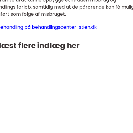
dlings forløb, samtidig med at de pårørende kan få mul
åført som følge af misbruget.
handling på behandlingscenter-stien.dk
læst flere indlæg her