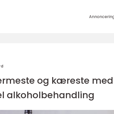
Annoncerin
rd
ærmeste og kæreste med
el alkoholbehandling