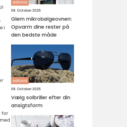
editorial
ol
08. October 2025
Glem mikrobølgeovnen:
e
Opvarm dine rester på
e i
den bedste måde
er
editorial
08. October 2025
Vælg solbriller efter din
ansigtsform
 for
, med