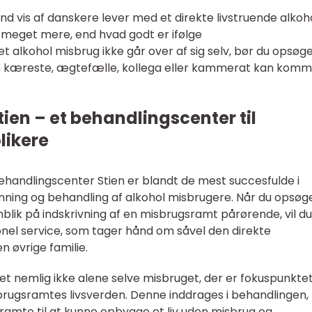
ind vis af danskere lever med et direkte livstruende alkoh
 meget mere, end hvad godt er ifølge
alkohol misbrug ikke går over af sig selv, bør du opsøg
din kæreste, ægtefælle, kollega eller kammerat kan komm
ien – et behandlingscenter til
likere
handlingscenter Stien er blandt de mest succesfulde i
nning og behandling af alkohol misbrugere. Når du opsøg
lik på indskrivning af en misbrugsramt pårørende, vil du
nel service, som tager hånd om såvel den direkte
 øvrige familie.
et nemlig ikke alene selve misbruget, der er fokuspunktet
rugsramtes livsverden. Denne inddrages i behandlingen
ramte til at kunne opbygge et liv uden misbrug og