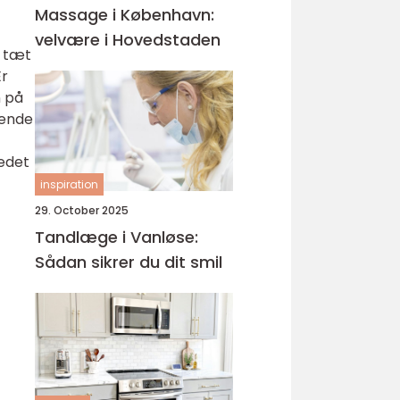
Massage i København:
velvære i Hovedstaden
n tæt
Er
n på
mende
t
tedet
inspiration
29. October 2025
Tandlæge i Vanløse:
Sådan sikrer du dit smil