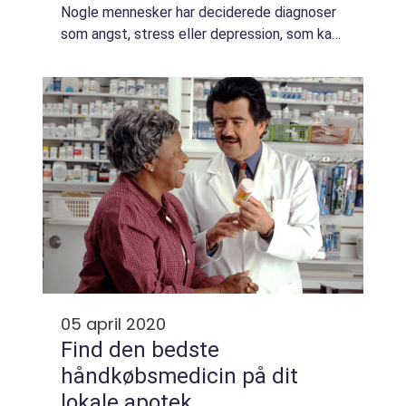
Nogle mennesker har deciderede diagnoser
som angst, stress eller depression, som kan
være vanskelige at leve med. Andre slås
med negative tanke mønstre og tvang...
05 april 2020
Find den bedste
håndkøbsmedicin på dit
lokale apotek