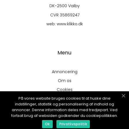
web:
www.klikko.dk
Menu
Annoncering
Om os
Cookies
På vores website bruges cookies til at huske dine
Kontakt os
indstillinger, statistik og personalisering af indhold og
Sitemap
annoncer. Denne information deles med tredjepart. Ved
fortsat brug af websiden godkender du cookiepolitikken.
Ok
Privatlivspolitik