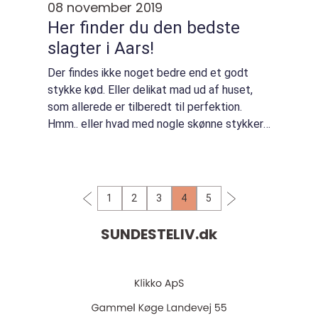
08 november 2019
Her finder du den bedste
slagter i Aars!
Der findes ikke noget bedre end et godt
stykke kød. Eller delikat mad ud af huset,
som allerede er tilberedt til perfektion.
Hmm.. eller hvad med nogle skønne stykker
smørrebrød til en helt almindelig
fredagsfrokost? Bor d...
1
2
3
4
5
SUNDESTELIV.
dk