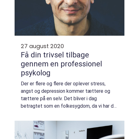
27 august 2020
Få din trivsel tilbage
gennem en professionel
psykolog
Der er flere og flere der oplever stress,
angst og depression kommer tættere og
tættere på en selv. Det bliver i dag
betragtet som en folkesygdom, da vi har de
højeste tal for folk der har været ramt af
mindre og større grad af disse lidelser. Det
ko...